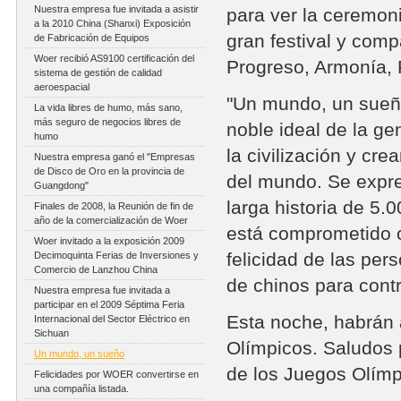
Nuestra empresa fue invitada a asistir
para ver la ceremon
a la 2010 China (Shanxi) Exposición
gran festival y comp
de Fabricación de Equipos
Woer recibió AS9100 certificación del
Progreso, Armonía, 
sistema de gestión de calidad
aeroespacial
"Un mundo, un sueño
La vida libres de humo, más sano,
más seguro de negocios libres de
noble ideal de la g
humo
la civilización y cre
Nuestra empresa ganó el "Empresas
de Disco de Oro en la provincia de
del mundo. Se expre
Guangdong"
larga historia de 5
Finales de 2008, la Reunión de fin de
año de la comercialización de Woer
está comprometido co
Woer invitado a la exposición 2009
felicidad de las per
Decimoquinta Ferias de Inversiones y
Comercio de Lanzhou China
de chinos para contr
Nuestra empresa fue invitada a
participar en el 2009 Séptima Feria
Esta noche, habrán 
Internacional del Sector Eléctrico en
Sichuan
Olímpicos. Saludos
Un mundo, un sueño
de los Juegos Olímpi
Felicidades por WOER convertirse en
una compañía listada.