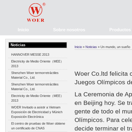
Inicio
Sobre nosotros
Productos
Noticias
Inicio
»
Noticias
» Un mundo, un sueño
HANNOVER MESSE 2013
Electricity de Medio Oriente（MEE）
2013
Woer Co.ltd felicit
Shenzhen Woer termorretráctiles
Material Co., Ltd.
Juegos Olímpicos de
Shenzhen Woer termorretráctiles
Material Co., Ltd.
La Ceremonia de Ape
Electricity de Medio Oriente（MEE）
2013
en Beijing hoy. Se tr
WOER Invitado a asistir a Vietnam
gente de todo el m
Exposición de Electricidad y Múnich
Exposición Electrónica
Olímpicos. Para cel
El centro de pruebas de Woer obtiene
decide terminar el t
un certificado de CNAS